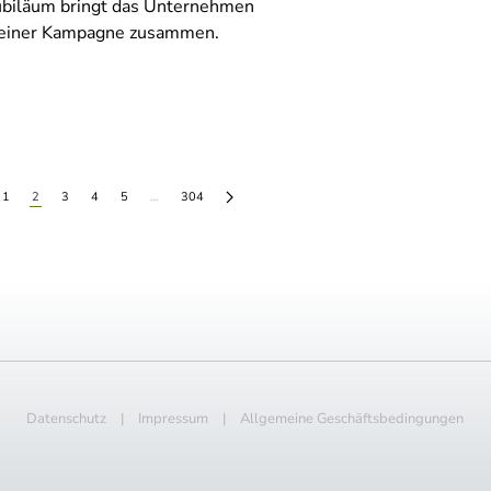
ubiläum bringt das Unternehmen
 einer Kampagne zusammen.
1
2
3
4
5
…
304
Datenschutz
|
Impressum
|
Allgemeine Geschäftsbedingungen