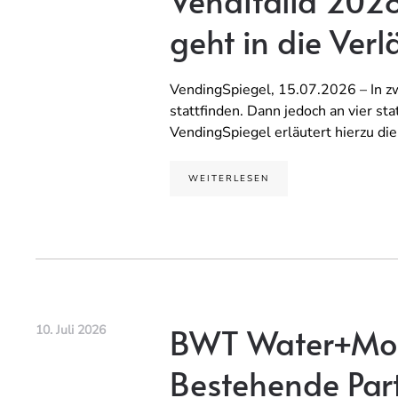
Venditalia 202
geht in die Ver
VendingSpiegel, 15.07.2026 – In zwe
stattfinden. Dann jedoch an vier st
VendingSpiegel erläutert hierzu di
WEITERLESEN
BWT Water+Mor
10. Juli 2026
Bestehende Part