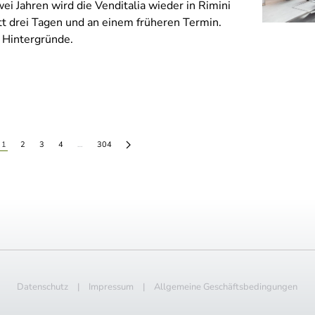
i Jahren wird die Venditalia wieder in Rimini
att drei Tagen und an einem früheren Termin.
e Hintergründe.
1
2
3
4
…
304
Datenschutz
|
Impressum
|
Allgemeine Geschäftsbedingungen