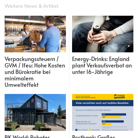
Weitere News & Artikel
Verpackungssteuern /
Energy-Drinks: England
GVM / Ifeu: Hohe Kosten
plant Verkaufsverbot an
und Bürokratie bei
unter 16-Jährige
minimalem
Umwelteffekt
BK World: Roboter
Postbank: Großes