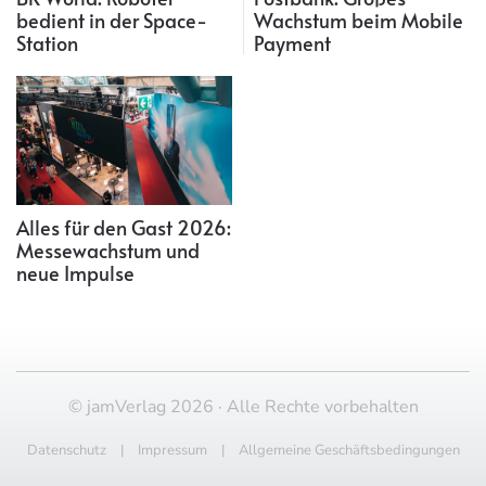
bedient in der Space-
Wachstum beim Mobile
Station
Payment
Alles für den Gast 2026:
Messewachstum und
neue Impulse
© jamVerlag 2026 · Alle Rechte vorbehalten
Datenschutz
|
Impressum
|
Allgemeine Geschäftsbedingungen