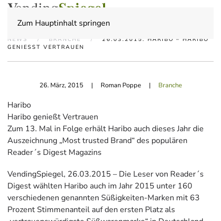
Zum Hauptinhalt springen
NEWS
BRANCHE
26.03.2015: HARIBO – HARIBO
GENIESST VERTRAUEN
26. März, 2015
| Roman Poppe |
Branche
Haribo
Haribo genießt Vertrauen
Zum 13. Mal in Folge erhält Haribo auch dieses Jahr die
Auszeichnung „Most trusted Brand“ des populären
Reader´s Digest Magazins
VendingSpiegel, 26.03.2015 – Die Leser von Reader´s
Digest wählten Haribo auch im Jahr 2015 unter 160
verschiedenen genannten Süßigkeiten-Marken mit 63
Prozent Stimmenanteil auf den ersten Platz als