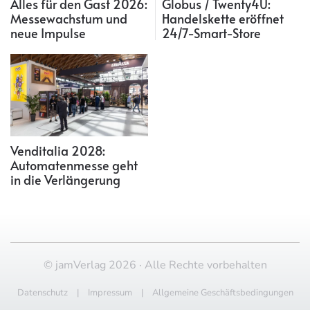
Alles für den Gast 2026:
Globus / Twenty4U:
Messewachstum und
Handelskette eröffnet
neue Impulse
24/7-Smart-Store
Venditalia 2028:
Automatenmesse geht
in die Verlängerung
© jamVerlag 2026 · Alle Rechte vorbehalten
Datenschutz
|
Impressum
|
Allgemeine Geschäftsbedingungen