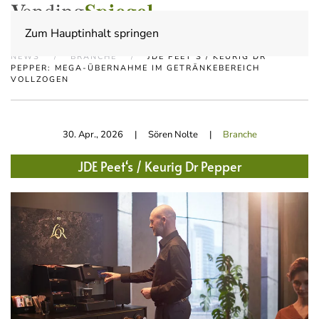
Zum Hauptinhalt springen
NEWS
BRANCHE
JDE PEET‘S / KEURIG DR
PEPPER: MEGA-ÜBERNAHME IM GETRÄNKEBEREICH
VOLLZOGEN
30. Apr., 2026
| Sören Nolte |
Branche
JDE Peet‘s / Keurig Dr Pepper